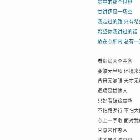
梦中的那个世界
甘讲伊是一场空
我走过的路 只有希
希望你我讲过的话
放在心肝内 总有一
看到满天全金条
要煞无半项 环境来
背景无够强 天才无
逐项是拢输人
只好看破这虚华
不怕路歹行 不怕大
心上一字敢 面对我
甘愿来作憨人