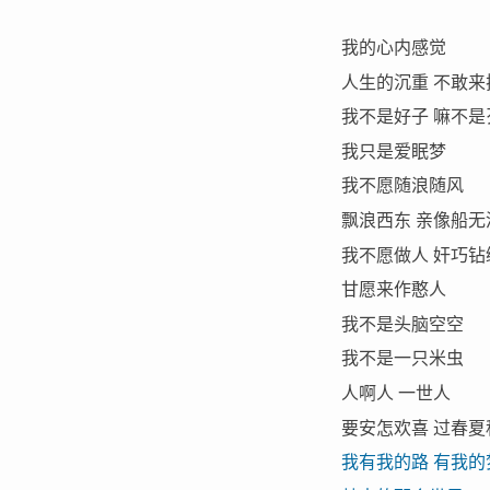
我的心内感觉
人生的沉重 不敢来
我不是好子 嘛不是
我只是爱眠梦
我不愿随浪随风
飘浪西东 亲像船无
我不愿做人 奸巧钻
甘愿来作憨人
我不是头脑空空
我不是一只米虫
人啊人 一世人
要安怎欢喜 过春夏
我有我的路 有我的