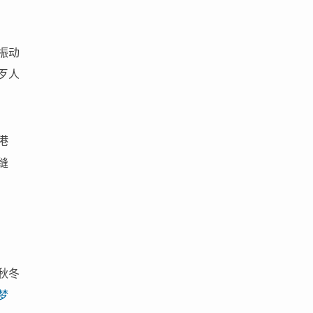
振动
歹人
港
缝
秋冬
梦