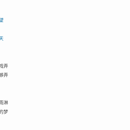
望
天
戏弄
够弄
雨淋
的梦