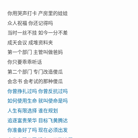
你用哭声打卡 产房里的娃娃
众人祝福 你还记得吗
当时一丝不挂 如今一分不差
成天会议 成堆资料夹
第一个部门 主管叫做爸妈
你只要乖乖听话
第二个部门 专门改造傻瓜
会念书 会考试的那种傻瓜
你曾挣扎过吗 你曾反抗过吗
如何使用生命 就叫使命是吗
人生有限选择 谁在规划
追逐富贵荣华 目标飞黄腾达
你准备好了吗 现在必须出发