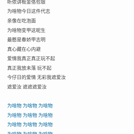
听侬讲框金佫包银
为啥物今日这件代志
亲像在吃泡面
为啥物变甲这呢生
最憨是春娇甲志明
真心藏在心内避
爱情我真正真正玩不起
真正我放未落 玩不起
今仔日的爱情 无彩我遮爱汝
遮爱汝 遮遮遮爱汝
为啥物 为啥物 为啥物
为啥物 为啥物 为啥物
为啥物 为啥物 为啥物