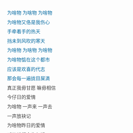
为啥物 为啥物 为啥物
为啥物又佫是我伤心
手牵着手的热天
挡未到风吹的寒天
为啥物 为啥物 为啥物
为啥物惦在这个都市
应该是欢喜的代志
那会每一遍拢目屎滴
真正我毋甘愿 嘛毋相信
今仔日的爱情
为啥物 一声来 一声去
一声放袂记
为啥物昨日的爱情